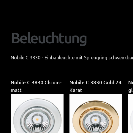
Ausstellung
Team
Beleuchtung
Bildgalerie
AGB
Textilspanndecken
Nobile C 3830 - Einbauleuchte mit Sprengring schwenkbar
Panoramas
SWAROVSKI Bilder
Nobile
C
3830
Chrom-
Nobile
C
3830
Gold
24
N
SCHONBEK Bilder
matt
Karat
g
AMBIENTE Frankfurt-Main
EUROLUCE-Mailand
LIGHT & BUILDING Frankfurt