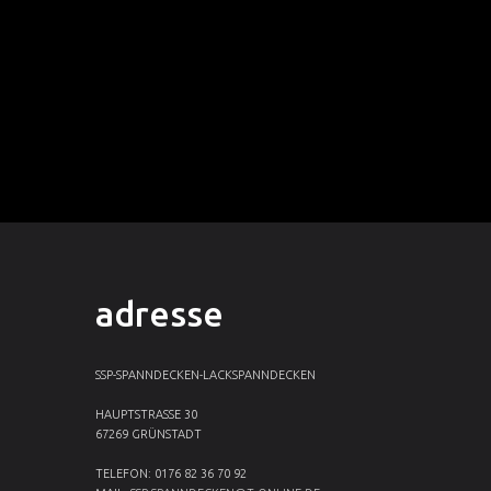
adresse
SSP-SPANNDECKEN-LACKSPANNDECKEN
HAUPTSTRASSE 30
67269 GRÜNSTADT
TELEFON: 0176 82 36 70 92