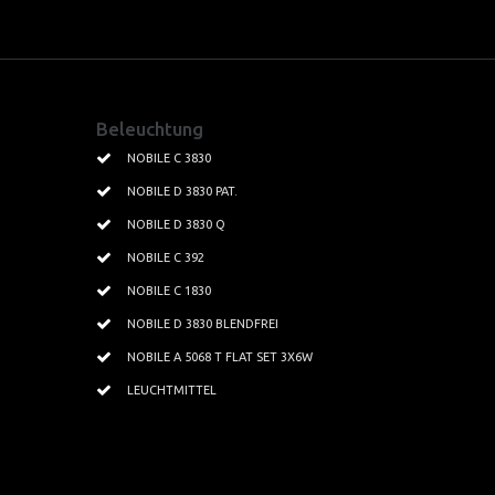
Spanndecken Farben
Kundenprojekte
Beleuchtung
Textilspanndecken
Wohnbereich
NOBILE C 3830
NOBILE D 3830 PAT.
Leisten Profile
Küchen
NOBILE D 3830 Q
Beleuchtung
Badezimmer
NOBILE C 392
Kristallbeleuchtung
Lichtdecken
NOBILE C 1830
Tapeten
Schwimmbäder
NOBILE D 3830 BLENDFREI
NOBILE A 5068 T FLAT SET 3X6W
Gewerbe
LEUCHTMITTEL