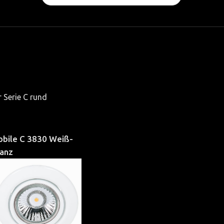
...
 Serie C rund
obile
C
3830
Weiß-
lanz