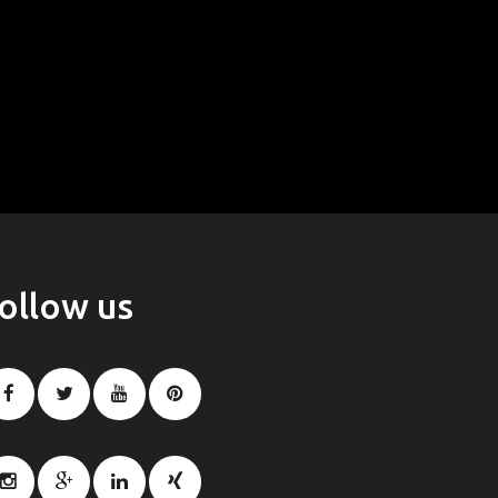
follow
us