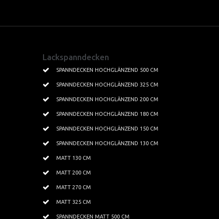
Spanndecken Farben
Kundenprojekte
Lackspanndecken
Textilspanndecken
Wohnbereich
SPANNDECKEN HOCHGLÄNZEND 500 CM
SPANNDECKEN HOCHGLÄNZEND 325 CM
Leisten Profile
Küchen
SPANNDECKEN HOCHGLÄNZEND 200 CM
Beleuchtung
Badezimmer
SPANNDECKEN HOCHGLÄNZEND 180 CM
Kristallbeleuchtung
Lichtdecken
SPANNDECKEN HOCHGLÄNZEND 150 CM
Tapeten
Schwimmbäder
SPANNDECKEN HOCHGLÄNZEND 130 CM
MATT 130 CM
Gewerbe
MATT 200 CM
MATT 270 CM
MATT 325 CM
SPANNDECKEN MATT 500 CM