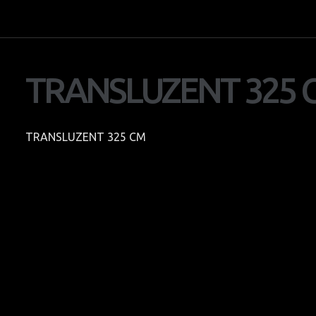
Ausstellung
Team
TRANSLUZENT
325
Bildgalerie
AGB
Textilspanndecken
TRANSLUZENT 325 CM
Panoramas
SWAROVSKI Bilder
SCHONBEK Bilder
AMBIENTE Frankfurt-Main
EUROLUCE-Mailand
LIGHT & BUILDING Frankfurt