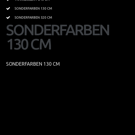
Schwimmbäder
SONDERFARBEN 130 CM
Gewerbe
SONDERFARBEN 320 CM
SONDERFARBEN
GALERIE
Ausstellung
130
CM
Bildgalerie
Textilspanndecken
SONDERFARBEN 130 CM
Panoramas
SWAROVSKI Bilder
SCHONBEK Bilder
AMBIENTE Frankfurt-Main
EUROLUCE-Mailand
LIGHT & BUILDING Frankfurt