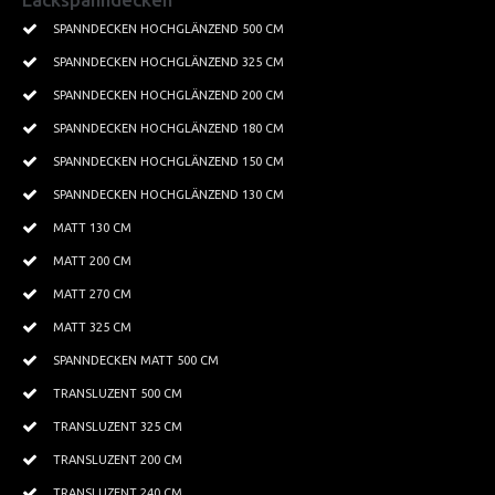
Textilspanndecken
SPANNDECKEN HOCHGLÄNZEND 500 CM
SPANNDECKEN HOCHGLÄNZEND 325 CM
Leisten Profile
SPANNDECKEN HOCHGLÄNZEND 200 CM
Beleuchtung
SPANNDECKEN HOCHGLÄNZEND 180 CM
Kristallbeleuchtung
SPANNDECKEN HOCHGLÄNZEND 150 CM
SPANNDECKEN HOCHGLÄNZEND 130 CM
Tapeten
MATT 130 CM
PROJEKTE
MATT 200 CM
Kundenprojekte
MATT 270 CM
Wohnbereich
MATT 325 CM
SPANNDECKEN MATT 500 CM
Küchen
TRANSLUZENT 500 CM
Badezimmer
TRANSLUZENT 325 CM
Lichtdecken
TRANSLUZENT 200 CM
TRANSLUZENT 240 CM