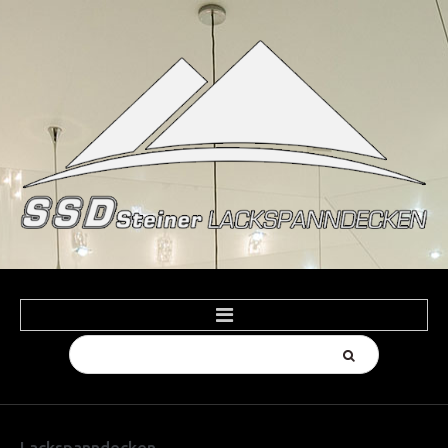
Suchen
HOME
...
PRODUKTE
Spanndecken Farben
Lackspanndecken