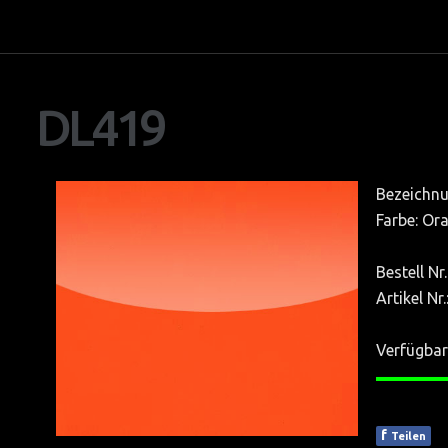
Ausstellung
Team
DL419
Bildgalerie
AGB
Textilspanndecken
Bezeichnu
Panoramas
Farbe: Or
SWAROVSKI Bilder
Bestell N
SCHONBEK Bilder
Artikel Nr
AMBIENTE Frankfurt-Main
Verfügbar
——
EUROLUCE-Mailand
LIGHT & BUILDING Frankfurt
f
Teilen