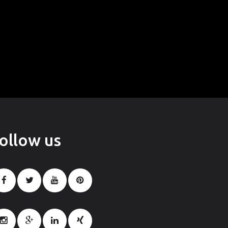
follow
us