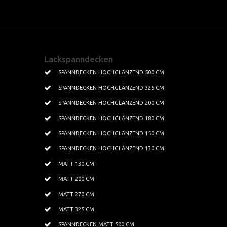
Spanndecken Farben
Kundenprojekte
Lackspanndecken
Textilspanndecken
Wohnbereich
SPANNDECKEN HOCHGLÄNZEND 500 CM
SPANNDECKEN HOCHGLÄNZEND 325 CM
Leisten Profile
Küchen
SPANNDECKEN HOCHGLÄNZEND 200 CM
Beleuchtung
Badezimmer
SPANNDECKEN HOCHGLÄNZEND 180 CM
Kristallbeleuchtung
Lichtdecken
SPANNDECKEN HOCHGLÄNZEND 150 CM
Tapeten
Schwimmbäder
SPANNDECKEN HOCHGLÄNZEND 130 CM
MATT 130 CM
Gewerbe
MATT 200 CM
MATT 270 CM
MATT 325 CM
SPANNDECKEN MATT 500 CM