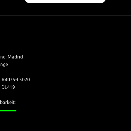
...
ng: Madrid
ange
r.: R4075-L5020
.: DL419
barkeit:
——